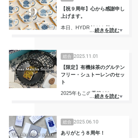
【祝９周年】心から感謝申し
上げます。
本日、HYDRALはお陰さま
…
続きを読む
で９周年を迎えることができ
ました。誠にありがとうござ
います。
2025.11.01
総合
【限定】有機抹茶のグルテン
品質の高いお茶のある暮らし
フリー・シュトーレンのセッ
は、日々の習慣の中にあるか
ト
らこそ、あなたの人生のあら
2025年もこの季節がやって
ゆる豊かさを開花させてくれ
…
続きを読む
きました。
ます。
冬の寒さも温かさに変えて...
⭐︎
10年目も実直に愛を込めて、
2025.06.10
総合
魂から「おいしい」と感じら
ありがとう８周年！
リッチなオーガニック抹茶の
れるお茶をお届けできるよ