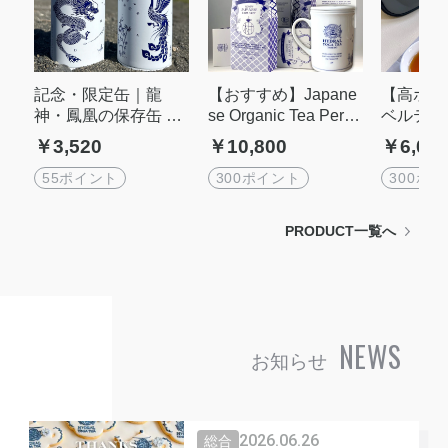
記念・限定缶｜龍
【おすすめ】Japane
【高ポイ
神・鳳凰の保存缶 1
se Organic Tea Perfe
ベルティ
缶 (空)｜HYDRAL Y
ct Set オーガニック
ち運びも楽々
￥3,520
￥10,800
￥6,00
OGA TEA × 茶凰
ティー全6種・オリジ
Tea Se
ナル陶器マグカップ
ク茶器 (
55ポイント
300ポイント
300ポ
セット｜ティーバッ
オーガニ
グタイプ｜高ポイン
通販のHY
PRODUCT一覧へ
ト
A TEA
NEWS
お知らせ
2026.06.26
総合