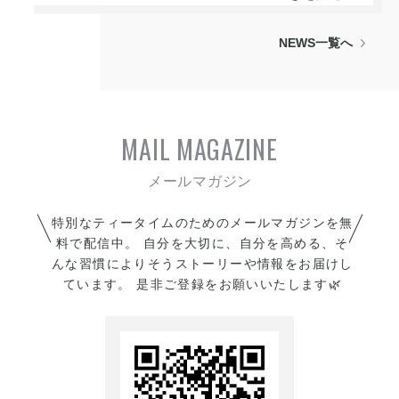
トをご用意しました。
した。
意識したおやつで、さらに自
冬の寒さも温かさに変えて...
分高まる。
NEWS一覧へ
是非この機会をお見逃しなく
⭐︎
^ ^
ご予約・ご注文お待ちしてお
https://ec.tsuku2.jp/items/292
リッチなオーガニック抹茶の
ります。
01223039900-0001
シュトーレンは、一般的なも
MAIL MAGAZINE
のにはたっぷり入っているは
ずの「小麦粉・乳製品・アル
コール・保存料・白砂糖」を
特別なティータイムのためのメールマガジンを無
一切使用していません。
料で配信中。 自分を大切に、自分を高める、そ
んな習慣によりそうストーリーや情報をお届けし
ご予約はお早めに！
ています。 是非ご登録をお願いいたします🌿