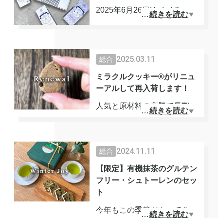
シュトーレンは、一般的なも
う、励んで参ります。
2025年6月26日Hydral Tea To
…
続きを読む
のにはたっぷり入っているは
kyo株式会社は８周年を迎え
ずの「小麦粉・乳製品・アル
今後ともどうぞよろしくお願
ます。
コール・保存料・白砂糖」を
い申し上げます。
これもひとえに日頃よりご愛
2025.03.11
総合
一切使用していません。
代表 茶凰(SAO)
飲頂いているお客様のお陰様
でございます。心より感謝申
ミラクルクッキー®︎がリニュ
大人気ミラクルクッキーや、
ーアルして再入荷します！
し上げます。
茶凰のシークレットブレンド
人気と原材料の高騰で長期欠
…
続きを読む
ポット1回分のプレゼントも
ティー6種とミラクルクッキ
品しておりましたグルテンフ
セットで、さらにスペシャル
ー2種が全て入った、まるで
リーの米粉クッキーが、つい
に！
玉手箱のような「福」BOXを
に2025年3月下旬にリニュー
2024.11.11
総合
リリース。
アルして再入荷となります！
11/3〜ご予約開始。
【限定】有機抹茶のグルテン
11/15まで早割がございま
フリー・シュトーレンのセッ
お祝いの今月は送料込み、そ
ティータイムは自分にかえる
ト
す。
して高ポイント！
神聖な時間。
ご予約はお早めに。
さらに！選べる豪華プレゼン
今年もこの季節がやってきま
美容と健康、そして幸福感を
…
続きを読む