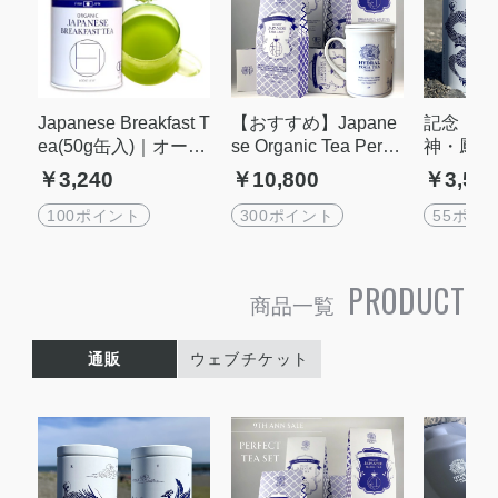
Japanese Breakfast T
【おすすめ】Japane
記念・限
ea(50g缶入)｜オーガ
se Organic Tea Perfe
神・鳳凰
ニック抹茶入りグリ
ct Set オーガニック
缶 (空)｜
￥3,240
￥10,800
￥3,52
ーンティー｜最高の
ティー全6種・オリジ
OGA TE
目醒めを。｜Original
ナル陶器マグカップ
100ポイント
300ポイント
55ポイ
Blend of Organic Mat
セット｜ティーバッ
cha & Green Tea 1st
グタイプ｜高ポイン
Flush|国産オーガニ
ト
PRODUCT
商品一覧
ックティー通販HYD
RAL YOGA TEA
通販
ウェブチケット