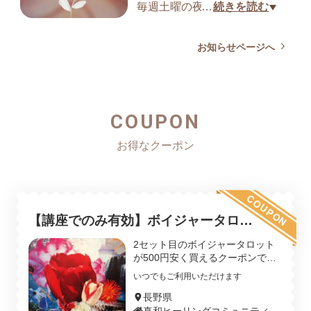
☆再受講の方はこちら
毎週土曜の夜にヒーリングや
…
続きを読む
本当に効くヒーリングを身に
ーアップ会を開催
(その他の講座や勉強会の情報
■ビジネスは運が9割⁈
現実創造の秘訣を
つけたい方は
も)
運の正体とは？味方につける
様々な角度からお届けする無
お知らせページへ
→
https://kazuthehealer.com/bl
https://kazuthehealer.com/blog/
には？
料ライブを
og/lp_5daysws_202511.html
■詳細とお申込み
seminar_notification
やっていくことにしました。
https://kazuthehealer.com/blog/
■オーダーしてる？
lp-spacemagic1
資格や専門スキル、ビジネス
COUPON
第1回は6/14(土)19時〜21時(最
知識、人脈や経験よりも大切
長)
な事
​テーマは「家族関係ヒーリン
グ」
■オーダーと行動と現実化の関
​参加は無料です
COUPON
係
【講座でのみ有効】ボイジャータロッ
現在地点を知る事、過程を楽
親・子・パートナーとの関
ト2個目1000円引き
2セット目のボイジャータロット
しむ事
係…
が500円安く買えるクーポンです
ボイジャータロットを使いこなし
いつでもご利用いただけます
てくるともう1セット欲しくな
■行動が続けられず途中で挫折
身近だからこそ難しい
る… ★2セット目があるとこんな
長野県
する真の原因と根本対策
逃げたくても逃げられない
風に使えます ・ブロック分けが必
真和ヒーリングコミュニティ