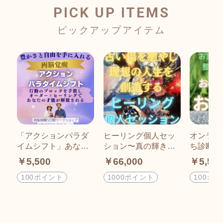
PICK UP ITEMS
「アクションパラダ
ヒーリング個人セッ
オンライ
イムシフト」あなた
ション〜真の輝きを
ち診断
の人生を大きく飛躍
引き出し理想の人生
￥5,500
￥66,000
￥5,50
させる5日間WS
を創造〜
100ポイント
1000ポイント
100ポ