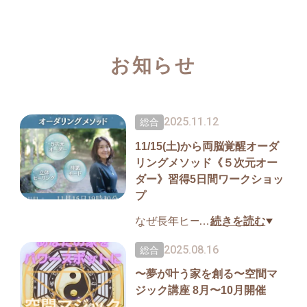
お知らせ
2025.11.12
総合
11/15(土)から両脳覚醒オーダ
リングメソッド《５次元オー
ダー》習得5日間ワークショッ
プ
なぜ長年ヒーリングやスピリ
…
続きを読む
チュアルを学んでも
2025.08.16
総合
苦しさから解放されないの
〜夢が叶う家を創る〜空間マ
か？
ジック講座 8月〜10月開催