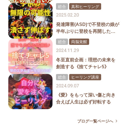
わる片付とは
総合
真和ヒーリング
2025.02.20
発達障害(ASD)で不登校の娘が
半年ぶりに登校を再開した理
由
総合
両脳覚醒
2024.11.29
冬至直前企画：理想の未来を
創造する《捨てチャレ5》
総合
ヒーリング講座
2024.09.07
《愛》をもって深い傷と向き
合えば人生は必ず好転する
ブログ一覧ページへ