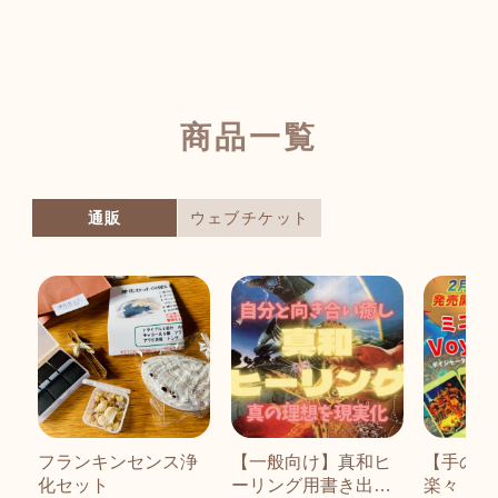
商品一覧
通販
ウェブチケット
フランキンセンス浄
【一般向け】真和ヒ
【手の小
化セット
ーリング用書き出し
楽々！】