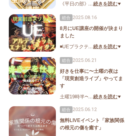
深い傷を癒し、本当の理想の
《平日の部》
…
続きを読む
人生を創造するための
2025.08.16
総合
最後の《鍵》をお伝えします
■講座日程
8月にUE講座の開催が決まり
Day1：8/27(水)
ました
Day2：9/10(水)
3月、7月に開催して大好評を
Day3：9/24(水)
◾️UEプラクティショナーセミ
…
続きを読む
頂いたWSが大幅に進化！
発表会：10/8(水)
ナー
2025.06.21
総合
day1 8/23(土)、day2 8/30(土) 1
最後の鍵＝【五次元オーダ
■開催時刻：9〜12時
好きを仕事に〜土曜の夜は
0〜17時(*)
ー】
「現実創造ライブ」やってま
(*)お昼休み1時間あり
あなたを苦しめてきた旧シス
す
☆各回予習動画(60〜90分ほど)
テムを手放して
あり
☆詳細とお申込(新規受講の方)
土曜19時半〜の現実創造ライ
…
続きを読む
あたなが幸せに生きられる新
https://03auto.biz/clk/archives/d
ブ
システムを創造
2025.06.12
総合
☆各回リアルタイム参加 or ア
cpkyx.html
ーカイブ視聴を選べます
無料LIVEイベント「家族関係
今週は「『好き』を仕事にし
これをメソッド化しました
の根元の傷を癒す」
て生きる方法」
☆四半期の節目ごとにフォロ