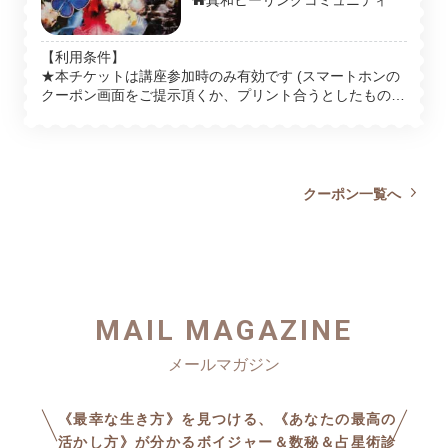
要なレイアウトがサッと実施可能
・家と職場にそれぞれ置いておい
■広告を出すよりまずエネルギ
「家族関係」の悩みや苦しみ
たり ・カバンに常に入れていたり
【利用条件】
ーを整えろ！
を抱えてきた全ての方へ
・書斎と寝室に置いておいたり…
★本チケットは講座参加時のみ有効です (スマートホンの
ーーー ■ボイジャータロット認定
クーポン画面をご提示頂くか、プリント合うとしたものを
講座(レベル1)の詳細とお申し込み
ご持参下さい) ★ボイジャータロットをもう1セットご購
■「受け取る側」から「与える
​私たちポンコツ夫婦が長年か
は… →新規受講 https://03auto.bi
入の際にご利用下さい ★ボイジャータロットトラベルに
側」への変化が何より大切な
z/clk/archives/ftalby.html →再受
も有効です
けてどり着いた
講 https://03auto.biz/clk/archive
理由
『秘訣』をお伝えします
s/gydbmx.html ■ボイジャータロ
クーポン一覧へ
ット認定講座(レベル2)の詳細とお
申し込みは… →新規受講 https://0
参加はこちらから
詳しくはFBイベントページか
3auto.biz/clk/archives/pwrour.html
https://bit.ly/line-rcl
ら
→再受講 https://03auto.biz/clk/
archives/mhcnwq.html
https://fb.me/e/5KCxcw7hW
MAIL MAGAZINE
《最幸な生き方》を見つける、《あなたの最高の
活かし方》が分かるボイジャー＆数秘＆占星術診