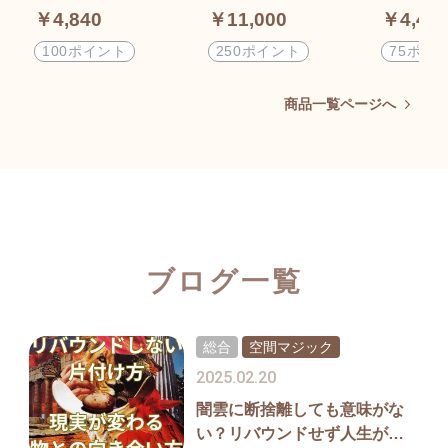
フォーマット
のボイジ
￥4,840
￥11,000
￥4,40
トトラベ
びにも！
100ポイント
250ポイント
75ポイ
商品一覧ページへ
ブログ一覧
総合
空間マジック
2025.02.20
闇雲に断捨離しても意味がな
い？リバウンドせず人生が変