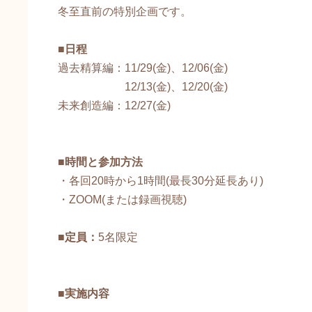
冬至直前の特別企画です。
■日程
過去精算編：11/29(金)、12/06(金)
12/13(金)、12/20(金)
未来創造編：12/27(金)
■時間と参加方法
・各回20時から1時間(最長30分延長あり)
・ZOOM(または録画視聴)
■定員：
5名限定
■実施内容