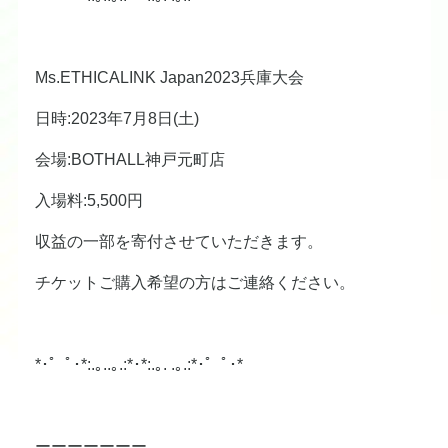
Ms.ETHICALINK Japan2023兵庫大会
日時:2023年7月8日(土)
会場:BOTHALL神戸元町店
入場料:5,500円
収益の一部を寄付させていただきます。
チケットご購入希望の方はご連絡ください。
*･゜ﾟ･*:.｡..｡.:*･*:.｡. .｡.:*･゜ﾟ･*
ーーーーーーー