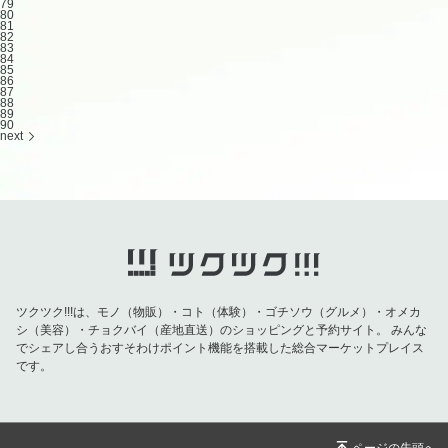
79
80
81
82
83
84
85
86
87
88
89
90
next
ツクツク!!!は、モノ（物販）・コト（体験）・ゴチソウ（グルメ）・オメカ
シ（美容）・チョクバイ（産地直送）のショッピングと予約サイト。
みんな
でシェアし合うおすそわけポイント機能を搭載した総合マーケットプレイス
です。