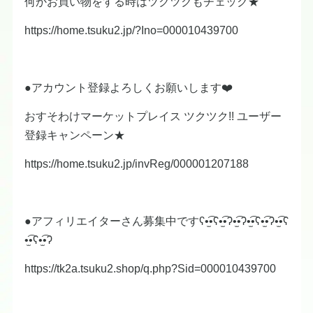
何かお買い物をする時はツクツクもチェック★
https://home.tsuku2.jp/?Ino=000010439700
●アカウント登録よろしくお願いします❤️
おすそわけマーケットプレイス ツクツク!! ユーザー
登録キャンペーン★
https://home.tsuku2.jp/invReg/000001207188
●アフィリエイターさん募集中ですʕ•̫͡•ʕ•̫͡•ʔ•̫͡•ʔ•̫͡•ʕ•̫͡•ʔ•̫͡•ʕ
•̫͡•ʕ•̫͡•ʔ
https://tk2a.tsuku2.shop/q.php?Sid=000010439700