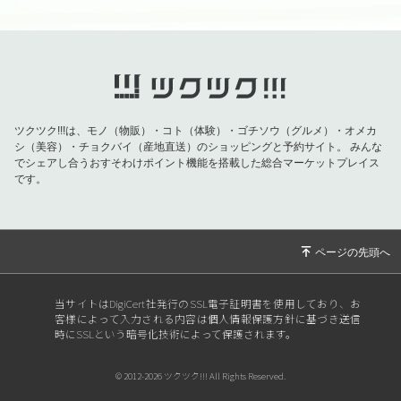
ツクツク!!!は、モノ（物販）・コト（体験）・ゴチソウ（グルメ）・オメカ
シ（美容）・チョクバイ（産地直送）のショッピングと予約サイト。
みんな
でシェアし合うおすそわけポイント機能を搭載した総合マーケットプレイス
です。
当サイトはDigiCert社発行のSSL電子証明書を使用しており、お
客様によって入力される内容は個人情報保護方針に基づき送信
時にSSLという暗号化技術によって保護されます。
© 2012-2026 ツクツク!!! All Rights Reserved.