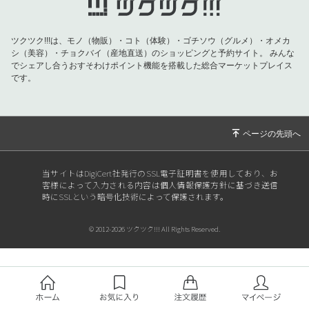
ツクツク!!!は、モノ（物販）・コト（体験）・ゴチソウ（グルメ）・オメカ
シ（美容）・チョクバイ（産地直送）のショッピングと予約サイト。
みんな
でシェアし合うおすそわけポイント機能を搭載した総合マーケットプレイス
です。
当サイトはDigiCert社発行のSSL電子証明書を使用しており、お
客様によって入力される内容は個人情報保護方針に基づき送信
時にSSLという暗号化技術によって保護されます。
© 2012-2026 ツクツク!!! All Rights Reserved.