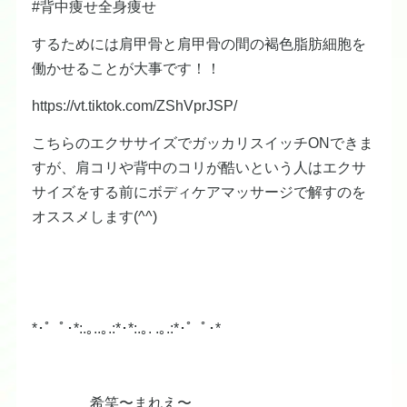
#背中痩せ全身痩せ
するためには肩甲骨と肩甲骨の間の褐色脂肪細胞を
働かせることが大事です！！
https://vt.tiktok.com/ZShVprJSP/
こちらのエクササイズでガッカリスイッチONできま
すが、肩コリや背中のコリが酷いという人はエクサ
サイズをする前にボディケアマッサージで解すのを
オススメします(^^)
*･゜ﾟ･*:.｡..｡.:*･*:.｡. .｡.:*･゜ﾟ･*
希笑〜まれえ〜