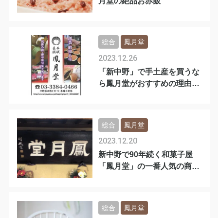
月堂の絶品お赤飯
総合
鳳月堂
2023.12.26
「新中野」で手土産を買うな
ら鳳月堂がおすすめの理由と
は？
総合
鳳月堂
2023.12.20
新中野で90年続く和菓子屋
「鳳月堂」の一番人気の商品
とは？
総合
鳳月堂