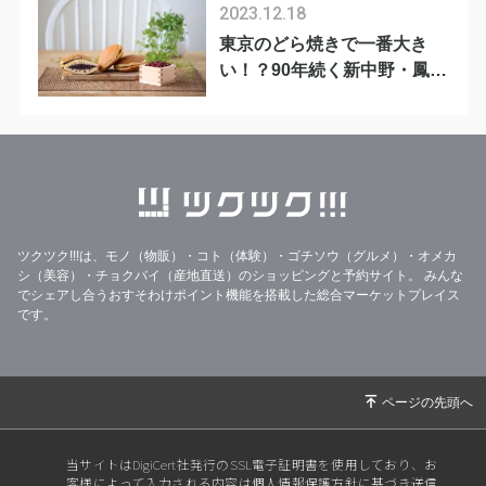
2023.12.18
東京のどら焼きで一番大き
い！？90年続く新中野・鳳月
堂の「三笠」
ツクツク!!!は、モノ（物販）・コト（体験）・ゴチソウ（グルメ）・オメカ
シ（美容）・チョクバイ（産地直送）のショッピングと予約サイト。
みんな
でシェアし合うおすそわけポイント機能を搭載した総合マーケットプレイス
です。
当サイトはDigiCert社発行のSSL電子証明書を使用しており、お
客様によって入力される内容は個人情報保護方針に基づき送信