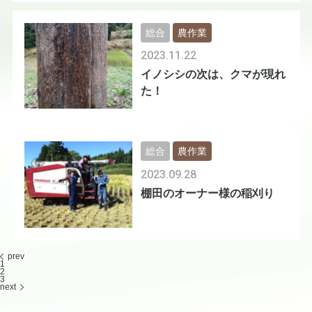
総合
農作業
2023.11.22
イノシシの次は、クマが現れ
た！
総合
農作業
2023.09.28
棚田のオーナー様の稲刈り
prev
1
2
3
next