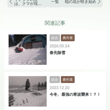
一覧
稲の花が咲き始めた！
は、クマが現れ
た！
関連記事
総合
農作業
2026.03.24
春先除雪
総合
農作業
2023.12.20
今冬、最強の寒波襲来！？！