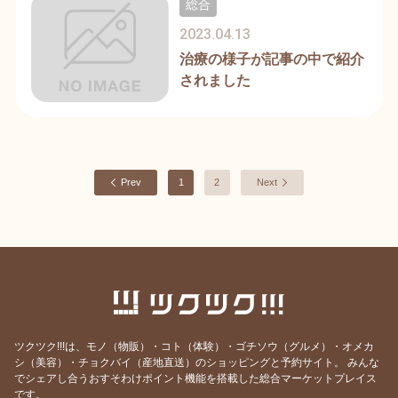
総合
2023.04.13
治療の様子が記事の中で紹介
されました
Prev
1
2
Next
ツクツク!!!は、モノ（物販）・コト（体験）・ゴチソウ（グルメ）・オメカ
シ（美容）・チョクバイ（産地直送）のショッピングと予約サイト。
みんな
でシェアし合うおすそわけポイント機能を搭載した総合マーケットプレイス
です。