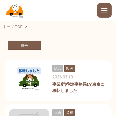
トップ TOP
総合
総合
獣医
2026.03.13
事業所(往診事務局)が東京に
移転しました
総合
犬猫