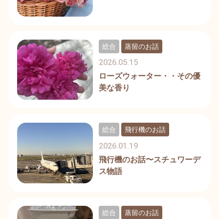
総合
蒸留のお話
2026.05.15
ローズウォーター・・その優
美な香り
総合
飛行機のお話
2026.01.19
飛行機のお話〜スチュワーデ
ス物語
総合
蒸留のお話