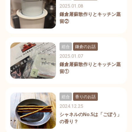
2025.01.08
鎌倉屠蘇散作りとキッチン蒸
留②
総合
鎌倉のお話
2025.01.07
鎌倉屠蘇散作りとキッチン蒸
留①
総合
香りのお話
2024.12.25
シャネルのNo.5は「ごぼう」
の香り？