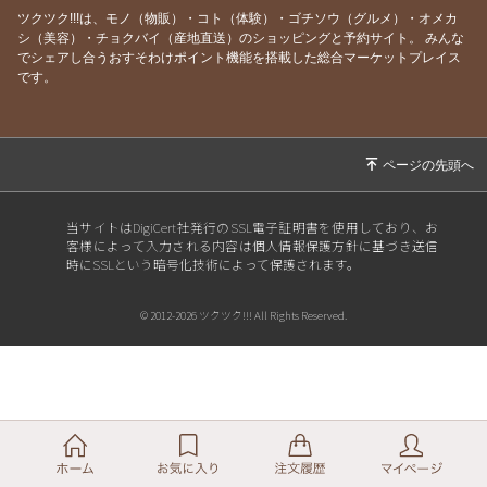
ツクツク!!!は、モノ（物販）・コト（体験）・ゴチソウ（グルメ）・オメカ
シ（美容）・チョクバイ（産地直送）のショッピングと予約サイト。
みんな
でシェアし合うおすそわけポイント機能を搭載した総合マーケットプレイス
です。
当サイトはDigiCert社発行のSSL電子証明書を使用しており、お
客様によって入力される内容は個人情報保護方針に基づき送信
時にSSLという暗号化技術によって保護されます。
© 2012-2026 ツクツク!!! All Rights Reserved.