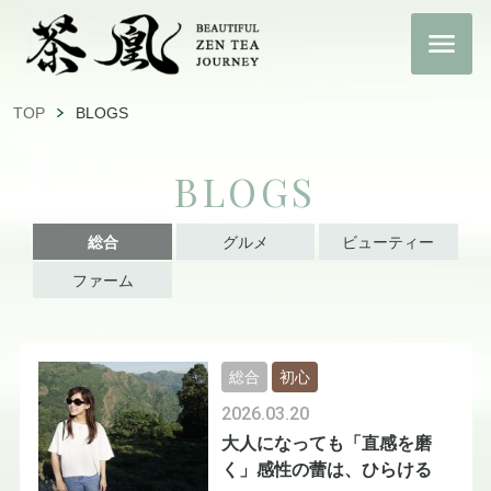
TOP
BLOGS
BLOGS
総合
グルメ
ビューティー
ファーム
総合
初心
2026.03.20
大人になっても「直感を磨
く」感性の蕾は、ひらける