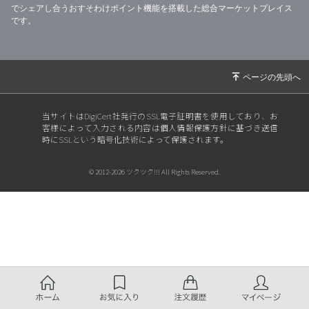
でシェアし合うおすそわけポイント機能を搭載した総合マーケットプレイス
です。
当サイトはDigiCert社発行のSSL電子証明書を使用しており、お
客様によって入力される内容は個人情報保護方針に基づき送信
時にSSLという暗号化技術によって保護されます。
© 2012-2026 ツクツク!!! All Rights Reserved.