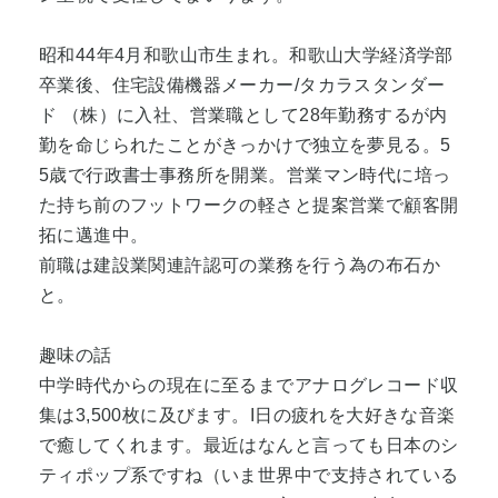
昭和44年4月和歌山市生まれ。和歌山大学経済学部
卒業後、住宅設備機器メーカー/タカラスタンダー
ド （株）に入社、営業職として28年勤務するが内
勤を命じられたことがきっかけで独立を夢見る。5
5歳で行政書士事務所を開業。営業マン時代に培っ
た持ち前のフットワークの軽さと提案営業で顧客開
拓に邁進中。
前職は建設業関連許認可の業務を行う為の布石か
と。
趣味の話
中学時代からの現在に至るまでアナログレコード収
集は3,500枚に及びます。I日の疲れを大好きな音楽
で癒してくれます。最近はなんと言っても日本のシ
ティポップ系ですね（いま世界中で支持されている