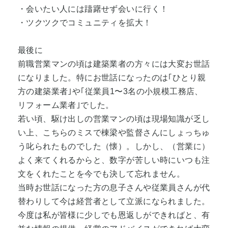
・会いたい人には躊躇せず会いに行く！
・ツクツクでコミュニティを拡大！
最後に
前職営業マンの頃は建築業者の方々には大変お世話
になりました。特にお世話になったのは｢ひとり親
方の建築業者｣や｢従業員1〜3名の小規模工務店、
リフォーム業者｣でした。
若い頃、駆け出しの営業マンの頃は現場知識が乏し
い上、こちらのミスで棟梁や監督さんにしょっちゅ
う叱られたものでした（懐）。しかし、（営業に）
よく来てくれるからと、数字が苦しい時にいつも注
文をくれたことを今でも決して忘れません。
当時お世話になった方の息子さんや従業員さんが代
替わりして今は経営者として立派になられました。
今度は私が皆様に少しでも恩返しができればと、有