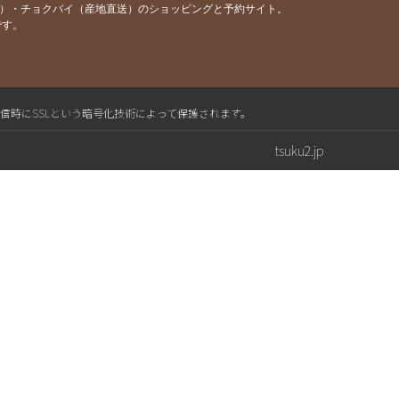
容）・チョクバイ（産地直送）のショッピングと予約サイト。
です。
送信時にSSLという暗号化技術によって保護されます。
tsuku2.jp