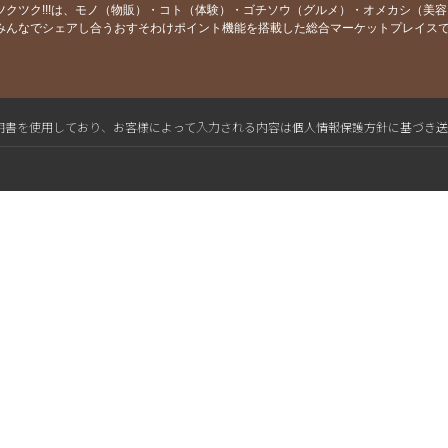
ツクツク!!!は、モノ（物販）・コト（体験）・ゴチソウ（グルメ）・オメカシ（美
みんなでシェアし合うおすそわけポイント機能を搭載した総合マーケットプレイス
L電子証明書を使用しており、お客様によって入力される内容は個人情報保護方針に基づき