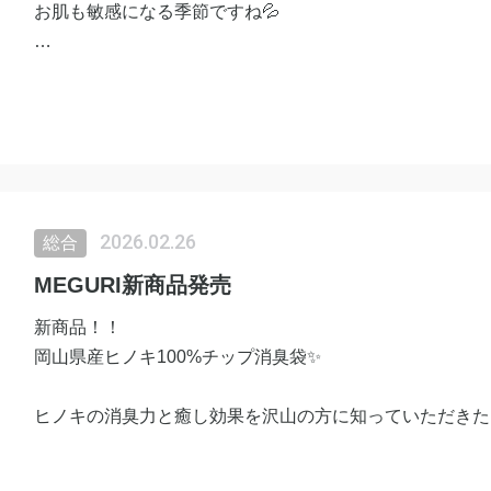
お肌も敏感になる季節ですね💦
4月より子どものアトピー相談室を月2回リアルで行うこ
【場所】プレッシオーサ
岡山県倉敷市連島町西之浦５０４−３
参加費1000円(１時間)
マッサージ、コーヒー付き
2026.02.26
総合
お肌や頭皮の相談窓口となりますが
MEGURI新商品発売
ご自身やご家族の肌や頭皮頭髪のお悩みもご相談いただけ
新商品！！
岡山県産ヒノキ100%チップ消臭袋✨
お申込みはウェブチケットより
ヒノキの消臭力と癒し効果を沢山の方に知っていただきた
Sやショップアプリを登録いただいた方にプレゼント、メ
が、まさかの大人気✨