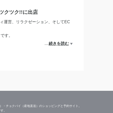
ツクツク!!に出店
ィ運営、リラクゼーション、そしてEC
 です。
…
続きを読む
満たされる“ウェルビーイング”をお届け
容）・チョクバイ（産地直送）のショッピングと予約サイト。
です。