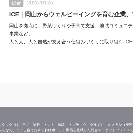
2025.10.26
総合
ICE｜岡山からウェルビーイングを育む企業、
岡山を拠点に、野菜づくりや子育て支援、地域コミュニテ
事業など、
人と人、人と自然が支え合う仕組みづくりに取り組む ICE
このたびツクツク!!に出店いたしました。
自然の恵みや人とのつながりを通して、心と体が健やかに
していきます。
どうぞよろしくお願いいたします。
ツクツク!!!は、モノ（物販）・コト（体験）・ゴチソウ（グルメ）・オメカシ（美
みんなでシェアし合うおすそわけポイント機能を搭載した総合マーケットプレイス