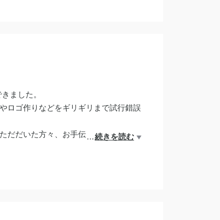
と快適に消臭するには足りないと思い、
できました。
プやロゴ作りなどをギリギリまで試行錯誤
ただだいた方々、お手伝いいただいた
…
続きを読む