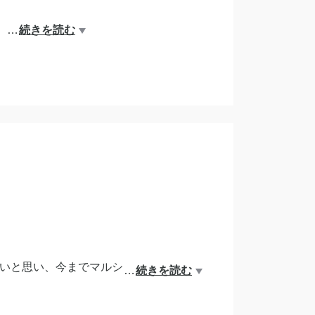
…
続きを読む
とになりました。
ます。
いと思い、今までマルシェで詰め放題W
…
続きを読む
ルマガ登録のプレゼントにしていました