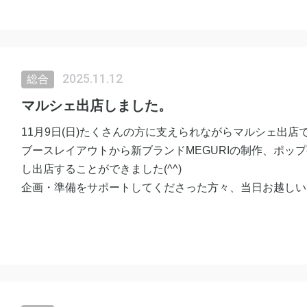
そこで、プレゼントの1袋だと家中や生活空間全てをずっ
この度販売することにしました♪
2025.11.12
総合
3袋/5袋/10袋/詰め替え
の4つからお好きな量を選べます♪
マルシェ出店しました。
11月9日(日)たくさんの方に支えられながらマルシェ出店
イチオシ消臭袋♡
ブースレイアウトから新ブランドMEGURIの制作、ポッ
し出店することができました(^^)
是非ショップの通販(商品)からご覧下さい♪
企画・準備をサポートしてくださった方々、当日お越しい
方々、本当にありがとうございました♡
次回の出店
11月15日(土)竹灯籠祭り 15:00-20:00
(岡山県倉敷市玉島陶２９７０)
11月22日(土)秋祭 10:00-15:00
(岡山県倉敷市藤戸町天城２４６７−２)