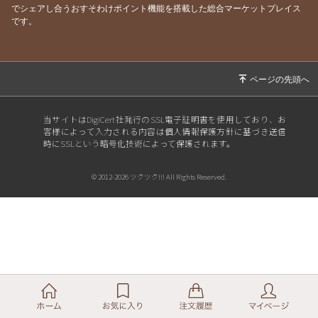
でシェアし合うおすそわけポイント機能を搭載した総合マーケットプレイス
です。
当サイトはDigiCert社発行のSSL電子証明書を使用しており、お
客様によって入力される内容は個人情報保護方針に基づき送信
時にSSLという暗号化技術によって保護されます。
© 2012-2026 ツクツク!!! All Rights Reserved.