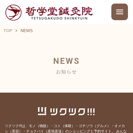
TOP
NEWS
NEWS
お知らせ
ツクツク!!!は、モノ（物販）・コト（体験）・ゴチソウ（グルメ）・オメカ
シ（美容）・チョクバイ（産地直送）のショッピングと予約サイト。
みんな