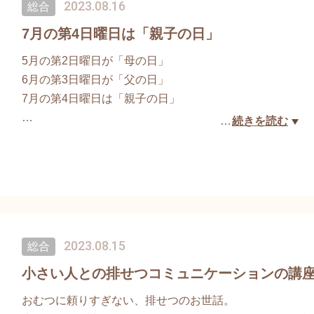
2023.08.16
総合
申込開始後すぐに満席となる講座です。
https://ticket.tsuku2.jp/events-detail/0550
7月の第4日曜日は「親子の日」
5月の第2日曜日が「母の日」
講座受講された方のご希望により「BLW同窓会」も始ま
6月の第3日曜日が「父の日」
第1回目同窓会は9月15日（金）
7月の第4日曜日は「親子の日」
…
続きを読む
親と子の関係を見つめて、生をうけたことを感謝できる
社会を築くことが目的としているそうです。
私はこの日に、
いつもこう思います・・・感謝
2023.08.15
総合
命に
ご先祖様に
小さい人との排せつコミュニケーションの講
みんなに。
おむつに頼りすぎない、排せつのお世話。
生かされていることに