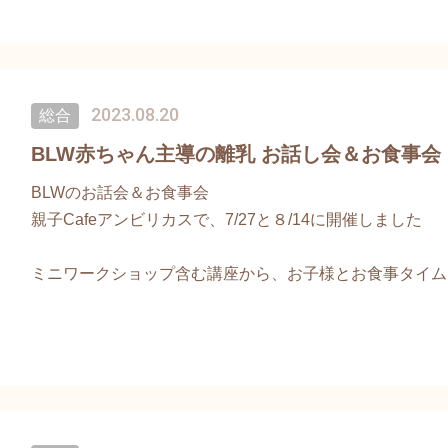
kFjFqVwxYBm1BKD8ZBMUebl3nBvc
2023.08.20
総合
BLW赤ちゃん主導の離乳 お話し会＆お食事会
BLWのお話会＆お食事会
親子Cafeアンビリカスで、7/27と８/14に開催しました
ミニワークショップ含む講座から、お子様とお食事タイム、実
日々の生活に取り入れられること
一つでもあるとうれしいな♪
次回は9月28日（木）
※お申込み受付は9月4日より