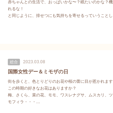
赤ちゃんとの生活で、おっぱいかな〜？眠たいのかな？機
わたしに
れるな！
こどもに
と同じように、排せつにも気持ちを寄せるっていうことし
ご縁に
小さい人にとってもとってもいい事なんですよね。なぜな
ご参加の方の感想「お世話の仕方になんか違和感を持って
感謝
話ができるようにしてあげたい。」「おむつなし育児とい
うに変わりました」
2023.03.08
総合
国際女性デー＆ミモザの日
街を歩くと、色とりどりのお花や桜の蕾に目が惹かれます
この時期の好きなお花はありますか？
梅、さくら、菜の花、モモ、ワスレナグサ、ムスカリ、ツ
モフィラ・・・