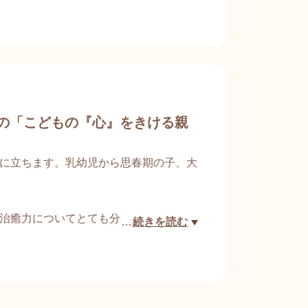
から元気がもらえて春が来たなーと感じ
さんの「こどもの『心』をきける親
に立ちます。乳幼児から思春期の子、大
治癒力についてとても分かり易くお話を
…
続きを読む
を聴くことが土台にあることが大事であ