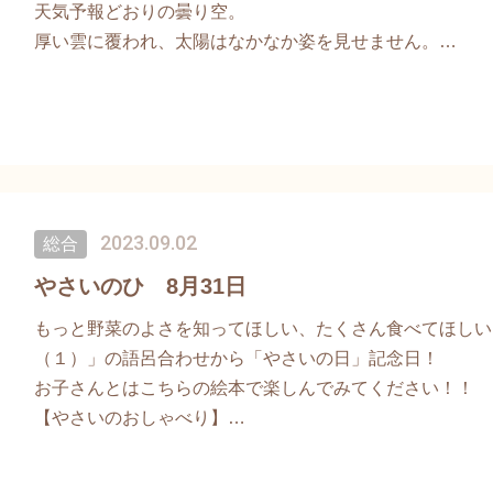
天気予報どおりの曇り空。
厚い雲に覆われ、太陽はなかなか姿を見せません。
空がうっすらと白みはじめ、雲の重なりがはっきりと見え
が
少しずつ浮かび上がってきました。
「今日は太陽は見えないかもしれないな」
2023.09.02
総合
雲の切れ間から、ふと青い空がのぞき、
やさいのひ 8月31日
光は空の奥へ、街の先へ、
もっと野菜のよさを知ってほしい、たくさん食べてほしい
ゆっくりと、でも確かに広がっていきました。
（１）」の語呂合わせから「やさいの日」記念日！
ほんのわずかな隙間からでも、
お子さんとはこちらの絵本で楽しんでみてください！！
光はちゃんと届くのだと感じた瞬間でした。
【やさいのおしゃべり】
やさいの日について詳しくはこちらから(^▽^)/
https://note.com/misa_gloriosa/n/n62cb0bfbf483?fbcl