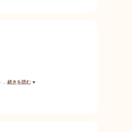
食まで(^▽^)/
…
続きを読む