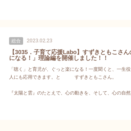
もときはこの時期に「ミモザ」が咲き始めると、黄色の色
て大好きなお花です。
3月8日 国連女性デー！！です。
2023.02.23
総合
女性の皆さん。どうぞご自身の心身を大切に、
ご自身を労わる時間を持ちたいですね。
【3035．子育て応援Labo】すずきともこ
になる！」理論編を開催しました！！
そして世界が黄色くハッピーに、平和になりますように🌈
「聴く」と育児が、ぐっと楽になる！一度聞くと、一生役
人にも応用できます。と すずきともこさん。
『太陽と雲』のたとえで、心の動きを、そして、心の自然
してくださいました。
また、こどもの声を聴こうとする前に、自分自身の気持ち
るということでした。