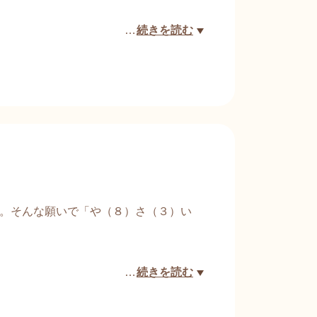
…
続きを読む
てくる頃、地上の建物や道、走る車の姿
。そんな願いで「や（８）さ（３）い
…
続きを読む
id=IwAR2WIHr4vn8bCm5Vga8gzbD-xCxBwOa