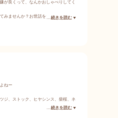
嫌が良くって、なんかおしゃべりしてく
てみませんか？お世話をする大人にも、
…
続きを読む
らば・・・・という講座。
いたので、お話を聞けて気持ちよくお世
う名称のイメージが、気楽に取り組めそ
よねー
ツジ、ストック、ヒヤシンス、柴桜、ネ
…
続きを読む