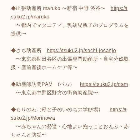
◆出張助産所 maruko 〜新宿 中野 渋谷〜
https://t
suku2.jp/maruko
〜都内でマタニティ、乳幼児親子のプログラムを
提供〜
◆さち助産所
https://tsuku2.jp/sachi-josanjo
〜東京都世田谷区の出張専門助産所・自宅分娩取
扱・産前産後ホームケア等〜
◆助産師訪問PAM (パム）
https://tsuku2.jp/pam
〜東京都中野区野方の街角助産院〜
◆もりのわ（母と子のいのちの学び場）
https://t
suku2.jp/Morinowa
〜赤ちゃんの発達・心地よい抱っことおんぶ・赤
ちゃんと防災〜