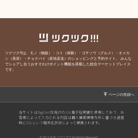
ツクツク!!!は、モノ（物販）・コト（体験）・ゴチソウ（グルメ）・オメカ
シ（美容）・チョクバイ（産地直送）のショッピングと予約サイト。
みんな
でシェアし合うおすそわけポイント機能を搭載した総合マーケットプレイス
です。
当サイトはDigiCert社発行のSSL電子証明書を使用しており、お
客様によって入力される内容は個人情報保護方針に基づき送信
時にSSLという暗号化技術によって保護されます。
© 2012-2026 ツクツク!!! All Rights Reserved.