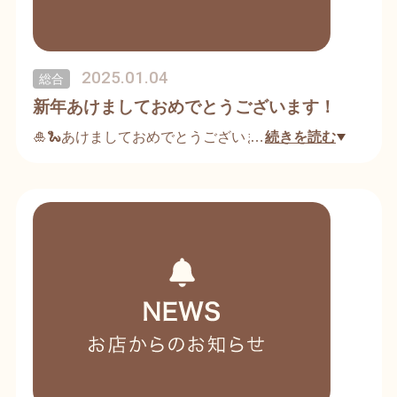
2025.01.04
総合
新年あけましておめでとうございます！
🎍🐍あけましておめでとうございます。
…
続きを読む
🐍2025年もお客様の沢山の笑顔を、お待ちしており
ます。🙋‍♂️
予約の御電話090-3326-2527です✌️
https://www.facebook.com/share/1HEfSQhzBu/