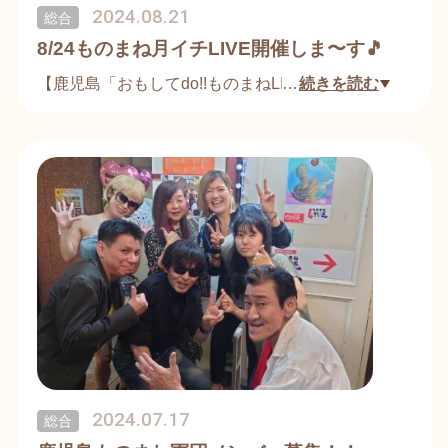
2024.08.21
総合
8/24ものまね月イチLIVE開催しま〜す🎵
【鹿児島「おもしてdo!!ものまねLIVE」】
…
続きを読む
月イチLIVEの告知です!!
日時:2024年8月24日(土)開場21:00〜/開演21:30〜
(予定)
場所:鹿児島天文館「おもしてdo!!ものまねLIVE」
〒892-0843 鹿児島県鹿児島市千日町６−２ 生駒ビル
B1F
会費:一人4,400円(税込)
申し込み/予約受付:私の個人宛てにメッセージ頂く
か、店)099-239-3620/090-3326-2527まで。
2024.07.17
総合
※氏名/人数/当日連絡の取れる電話番号等お伝え願