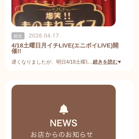
2026.04.17
総合
4/18土曜日月イチLIVE(エニボイLIVE)開
催!!
遅くなりましたが、明日4/18土曜日LIVEします！
…
続きを読む
是非いらして下さい😀😀
https://www.facebook.com/share/p/1bTX7CCBMm/