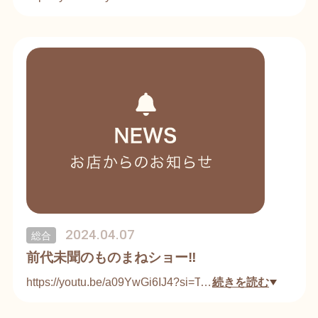
2024.04.07
総合
前代未聞のものまねショー‼️
https://youtu.be/a09YwGi6IJ4?si=TTF0_YtOWzKiUf
…
続きを読む
bP