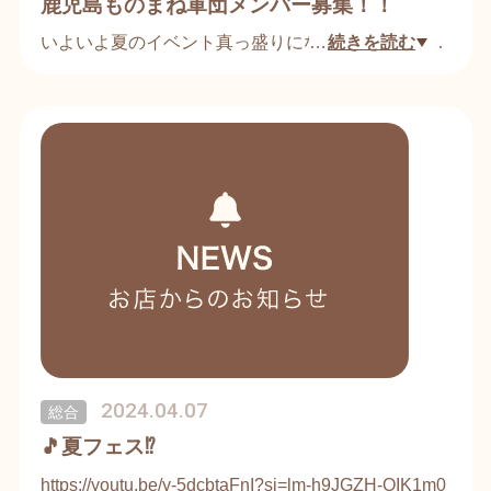
鹿児島ものまね軍団メンバー募集！！
います。
いよいよ夏のイベント真っ盛りになってまいりまし
…
続きを読む
た！と言うことで、イベントを一緒に盛り上げてく
れる、ものまねメンバー募集してます🎵自薦、他薦
問わず、ものまねに自信ある方、大募集中です！一
緒に鹿児島を「ものまね」で元気にしましょう🎵🎵
連絡はコチラまで！
電話:090-8402-5078
メール:
voice.mika@gmail.com
担当:川原美香（Voiceプロダクション代表)
※ものまねLIVE店では、第四土曜日に、毎月「もの
まねイベント」開催してます！一度、ご覧下さい!!
2024.04.07
総合
🎵夏フェス⁉️
https://youtu.be/y-5dcbtaFnI?si=lm-h9JGZH-OIK1m0