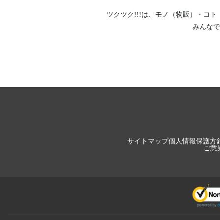
ツクツク!!!は、
モノ（物販）
・
コト
みんなで
サイトマップ
個人情報保護方
ご意