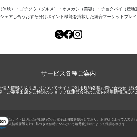
（体験）
・
ゴチソウ（グルメ）
・
オメカシ（美容）
・
チョクバイ（産地
シェアし合う
おすそ分けポイント機能
を搭載した総合マーケットプレイ
サービス各種ご案内
針
個人情報の取り扱いについて
サイトご利用規約
各種お問い合わせ（総
見・ご要望
出店をご検討のショップ様
運営会社のご案内
採用情報
FAQ
ノ
当サイトはDigiCert社発行のSSL電子証明書を使用しており、お客様によって入力さ
人情報保護方針に基づき送信時にSSLという暗号化技術によって保護されます。