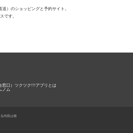
直送）
のショッピングと予約サイト。
スです。
合窓口）
ツクツク!!!アプリとは
ムノム
れる内容は個