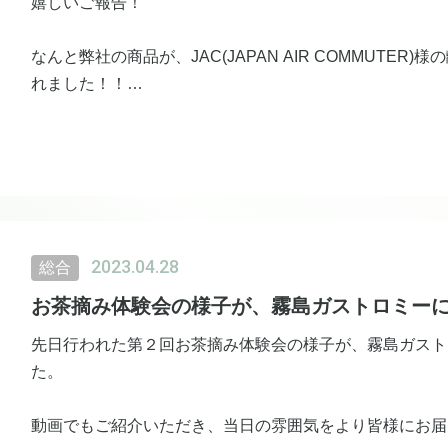
嬉しいご報告！
なんと弊社の商品が、JAC(JAPAN AIR COMMUTE
れました！！
ありがとうございます♪
5/1~6月末までの期間限定ではありますが、鹿児島が誇
と嬉しいです♪
詳細はこちらをご覧ください（JAC公式サイト）
2023.04.28
総合
https://www.jac.co.jp/pressrelease/pdf/c2617fe56da2afb
お茶摘み体験会の様子が、霧島ガストロミー
先日行われた第２回お茶摘み体験会の様子が、霧島ガスト
た。
動画でもご紹介いただき、当日の雰囲気をより皆様にお届