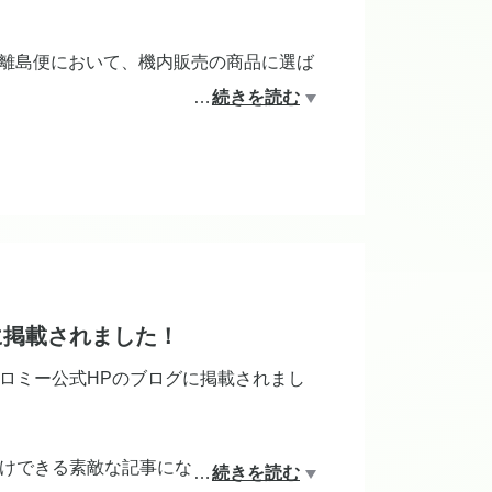
R)様の離島便において、機内販売の商品に選ば
…
続きを読む
る霧島茶をぜひお手に取っていただけます
5cbe4bb4a7b480fe1789b03d5.pdf
に掲載されました！
ロミー公式HPのブログに掲載されまし
けできる素敵な記事になっており、大変
…
続きを読む