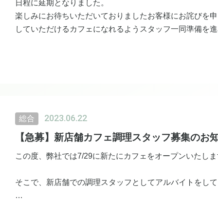
日程に延期となりました。
楽しみにお待ちいただいておりましたお客様にお詫びを申
していただけるカフェになれるようスタッフ一同準備を進
尚、一般のお客様のご来店は、プレオープン日の7月29
《プレオープン》
7月29日〜8月12日※一般お客様来店可
2023.06.22
総合
《グランドオープン》
【急募】新店舗カフェ調理スタッフ募集のお
8月13日
この度、弊社では7/29に新たにカフェをオープンいたし
皆様のご来店心よりお待ちしております。
そこで、新店舗での調理スタッフとしてアルバイトをして
【条 件】