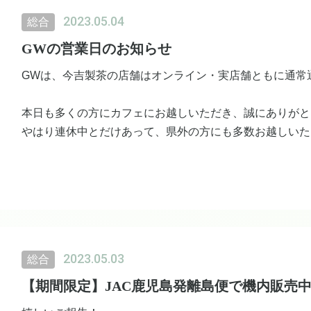
料金:650円
2023.05.04
総合
詳細はこちらをチェック！
GWの営業日のお知らせ
https://www.instagram.com/gen_sen_kirishima
GWは、今吉製茶の店舗はオンライン・実店舗ともに通常
本日も多くの方にカフェにお越しいただき、誠にありがと
やはり連休中とだけあって、県外の方にも多数お越しいた
カフェメニューを楽しむ方はもちろん、新茶をお買い求め
「ふかみどり」が社長曰くオススメのようです♪
日替わりで試飲もお出ししておりますので、お気軽にお越
2023.05.03
総合
【期間限定】JAC鹿児島発離島便で機内販売