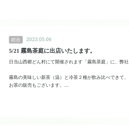
・勤務時間
8:00又は9:00〜15:00又は16:00まで
・時給900円〜1,000円
2023.05.06
総合
・期 間
長期勤務希望者が嬉しいですが、新店舗オープン前の７月
5/21 霧島茶庭に出店いたします。
します。
日当山西郷どん村にて開催されます「霧島茶庭」に、弊社
・資 格
霧島の美味しい新茶（温）と冷茶２種が飲み比べできて、
調理経験者優遇
お茶の販売もございます。
料理が好きな方
一年で一番フレッシュな新茶を美味しいお茶菓子と共に楽
・応募方法
日時：5/20-21 10:00-15:00
TEL：0995-59-2017
※今吉製茶は21日のみ
ご不明点などもお気軽にお問い合わせ下さい。
場所：日当山西郷どん村