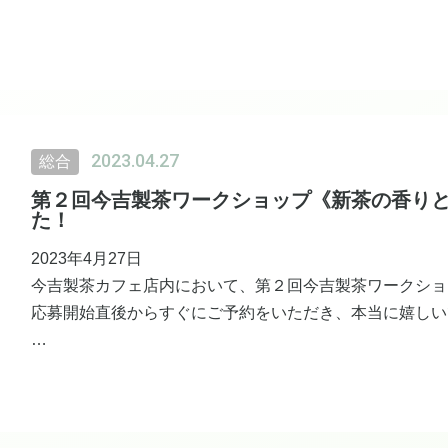
光栄です♪
ぜひご覧ください。
【霧島ガストロミー公式HP】
https://kirishima-gastronomy.com/blog/20230427/
2023.04.27
総合
第２回今吉製茶ワークショップ《新茶の香り
た！
2023年4月27日
今吉製茶カフェ店内において、第２回今吉製茶ワークショ
応募開始直後からすぐにご予約をいただき、本当に嬉しい
今回は新茶の時期というのもあり、新茶の飲み比べをして
今吉社長直伝のお茶の基本的な淹れ方をはじめ、器によっ
を余す事なく楽しんで頂ける１時間となりました。