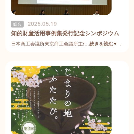
2026.05.19
総合
知的財産活用事例集発行記念シンポジウム
日本商工会議所東京商工会議所主催【知的財産活用
…
続きを読む
事例集発行記念シンポジウム】パネリストとしてご
招待頂き、活動内容を未来ギフト実行委員会(現NP
O法人未来ギフト)相談役宮丸佳奈子より発表させて
頂きました。