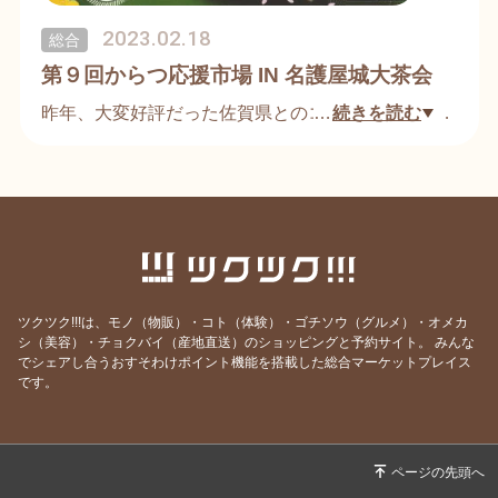
2023.02.18
総合
第９回からつ応援市場 IN 名護屋城大茶会
昨年、大変好評だった佐賀県とのコラボ企画『から
…
続きを読む
つ応援市場 IN 名護屋城大茶会』を今年も開催致し
ます。
名護屋城博物館に再現された豊臣秀吉の黄金の茶
室、お見逃しの方は、是非足をお運び下さい。
桜の花吹雪の下で、天下人や戦国の有名武将達と同
ツクツク!!!は、モノ（物販）・コト（体験）・ゴチソウ（グルメ）・オメカ
シ（美容）・チョクバイ（産地直送）のショッピングと予約サイト。
みんな
じ景色を見ながら、当時に想いを馳せてみません
でシェアし合うおすそわけポイント機能を搭載した総合マーケットプレイス
か？
です。
未来ギフトでは、戦国武将に因んだ商品をお出しす
る他、唐津の逸品をご準備して、皆様のお越しをお