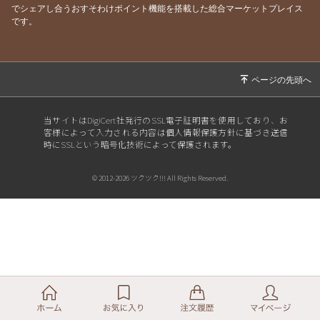
でシェアし合うおすそわけポイント機能を搭載した総合マーケットプレイス
です。
当サイトはDigiCert社発行のSSL電子証明書を使用しており、お
客様によって入力される内容は個人情報保護方針に基づき送信
時にSSLという暗号化技術によって保護されます。
© 2012-2026 ツクツク!!! All Rights Reserved.