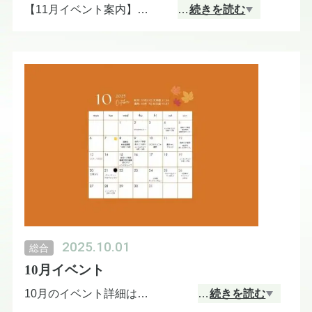
【11月イベント案内】
…
続きを読む
オンライン＆対面でアロマ講座を開催します✨
7(金)10:00 ネイルオイル作り(オンライン)
12(水)9:00 メンタルアロマ講師養成(オンライン)
16(日)9:00 アロマタッチ体験会@福岡
17(月)15:00 認知症予防講座@上竜尾町
24(月祝)13:00 ナチュラル掃除&洗濯(オンライン)
29(土)10:00 アロマタッチ体験会@霧島
2025.10.01
総合
10月イベント
10月のイベント詳細は
…
続きを読む