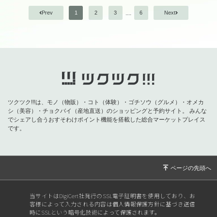
12日(金) アロマクラフト講座（カラーリップ）
....
Prev
1
2
3
6
Next
16日(火) 小沢隆オンラインサロン 20:00〜22:00
21日(日) 古門英文オンラインお茶会 9:00〜11:00
ツクツク!!!は、モノ（物販）・コト（体験）・ゴチソウ（グルメ）・オメカ
シ（美容）・チョクバイ（産地直送）のショッピングと予約サイト。
みんな
でシェアし合うおすそわけポイント機能を搭載した総合マーケットプレイス
です。
当サイトはDigiCert社発行のSSL電子証明書を使用しており、お
客様によって入力される内容は個人情報保護方針に基づき送信
時にSSLという暗号化技術によって保護されます。