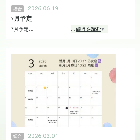
■ 7月16日（木）
2026.06.19
総合
9:00〜13:00
7月予定
■ 7月23日（木）
7月予定
…
続きを読む
9:00〜13:00
7月5日（日）
チャイルドメンタルアロマセラピストコース
14時〜18時
7月10日（金）
オンライン無料AI活用セミナー
20時〜21時
7月16日（木）
チャイルドメンタルアロマセラピストコース
9時〜13時
2026.03.01
総合