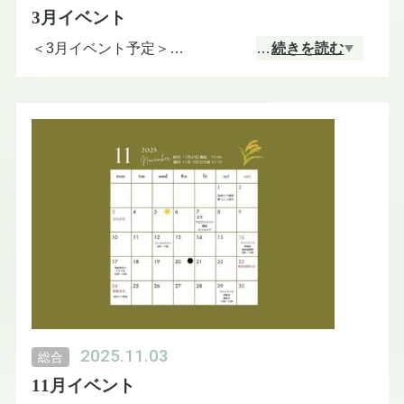
3月イベント
7月23日（木）
チャイルドメンタルアロマセラピストコース
＜3月イベント予定＞
…
続きを読む
9時〜13時
🌿 メンタルアロマカウンセラー養成コース 3月開催
スケジュール
✦ 全日程オンライン開催
📅 3月8日（日）
13:00 〜 17:00
📅 3月20日（金・祝）
13:00 〜 17:00
📅 3月25日（水）
9:00 〜 13:00
▶ お申し込み・詳細はこちら
https://ticket.tsuku2.jp/events-detail/01621225182002
2025.11.03
総合
11月イベント