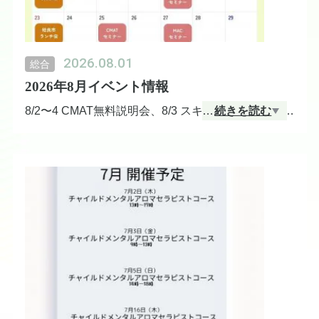
2026.08.01
総合
2026年8月イベント情報
8/2〜4 CMAT無料説明会、8/3 スキンケア体験会（霧
…
続きを読む
島市）、8/8 無料オンライン「災害時に役立つエッセ
ンシャルオイル」、8/9・13・20・25 CMAT講座、8/
10 アロマハンド体験会（鹿児島市）、8/15 看護師・
廣瀬春美先生出版記念オンラインセミナー、8/16 ぐ
るっとマママルシェ出店。お申し込み・お問い合わ
せはInstagramのDMよりお気軽にどうぞ。