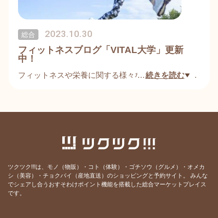
野菜だけにすることのないように！
③玄米納豆ご飯🍚
2023.10.30
総合
アミノ酸の一種・トリプトファンは大豆に多く含ま
フィットネスブログ「VITAL大学」更新
れ、幸せホルモンのセロトニンを作る原料にもなり
中！
ます。
フィットネスや栄養に関する様々な情報を発信する
…
続きを読む
ブログ「VITAL大学」は随時更新！
詳しくはコチラ
フィットネスを楽しむ方により美しく活き活きした
https://kenta-hayashi.com/blog/
人生を送っていただけるよう、有益な情報の発信を
心がけていきます☆
https://kenta-hayashi.com/blog/
ツクツク!!!は、モノ（物販）・コト（体験）・ゴチソウ（グルメ）・オメカ
シ（美容）・チョクバイ（産地直送）のショッピングと予約サイト。
みんな
でシェアし合うおすそわけポイント機能を搭載した総合マーケットプレイス
です。