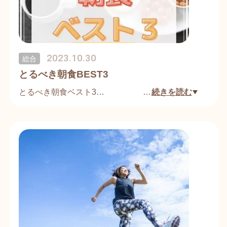
2023.10.30
総合
とるべき朝食BEST3
とるべき朝食ベスト3
…
続きを読む
①フルーツ🍎
一日のスタートに良質なビタミンやミネラルを摂取
するのと同時に、水分量が多く重量のあるものは朝
の排便も促してくれます。
②野菜🥕
こちらも外食ではなかなか摂り辛いので果物と合わ
せてサラダに！エネルギー産生栄養素は少ないので