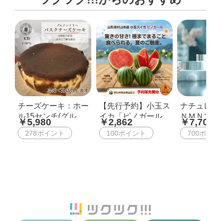
チーズケーキ：ホー
【先行予約】小玉ス
ナチュレリ
ル15センチ(グルテ
イカ「ピノガール」
ＮＭＮブー
￥5,980
￥2,862
￥7,700
ンフリー・白砂糖不
2玉（計約4kg）山形
センス 50m
278ポイント
100ポイント
700ポイ
使用)【送料無...
県村山市産 種...