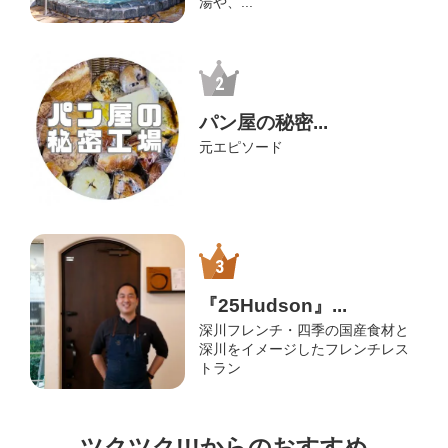
湯や、...
パン屋の秘密...
元エピソード
『25Hudson』...
深川フレンチ・四季の国産食材と
深川をイメージしたフレンチレス
トラン
ツクツク!!!からのおすすめ