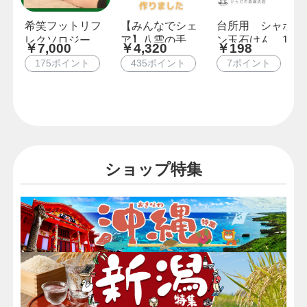
希笑フットリフ
【みんなでシェ
台所用 シャボ
レクソロジー【6
ア】八雲の手作
ン玉石けん 1個
￥7,000
￥4,320
￥198
0分コース】
りカステラ約1
入り
175ポイント
435ポイント
7ポイント
㎏〜お茶会を彩
る〜
ショップ特集