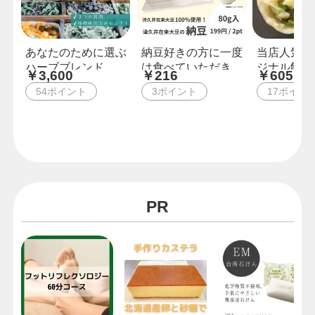
あなたのために選ぶ
納豆好きの方に一度
当店人気NO
ハーブブレンド
は食べていただきた
ジナル餃子(
￥3,600
￥216
￥605
い津久井在来大豆の
野菜とにん
54ポイント
3ポイント
17ポイン
納豆 80g 【...
みたっぷり
PR