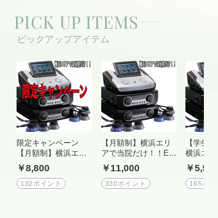
PICK UP ITEMS
限定キャンペーン
【月額制】横浜エリ
【学生専
【月額制】横浜エリ
アで当院だけ！！ES
横浜エリ
アで当院だけ！！ES
8000特別電療チケッ
け！！ES
￥8,800
￥11,000
￥5,50
8000特別電療チケッ
ト
療チケッ
ト
132ポイント
330ポイント
165ポ