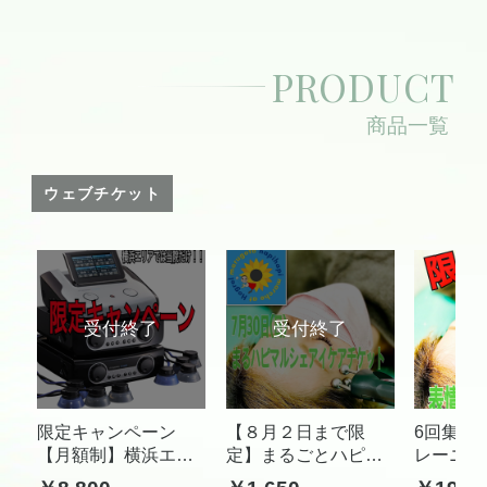
PRODUCT
商品一覧
ウェブチケット
限定キャンペーン
【８月２日まで限
6回集中
【月額制】横浜エリ
定】まるごとハピハ
レーニン
アで当院だけ！！ES
ピマルシェ アイケ