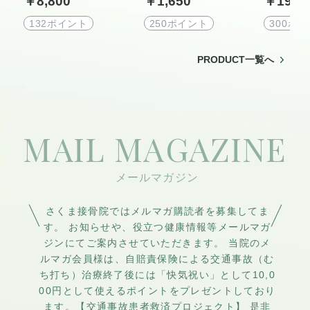
￥8,800
￥1,650
￥19,8
8000特別電療チケッ
アチケット
ト
132ポイント
250ポイント
300ポ
PRODUCT一覧へ
MAIL MAGAZINE
さくま接骨院ではメルマガ購読者を募集してま
す。 お知らせや、役立つ健康情報等メールマガ
ジンにてご案内させていただきます。 当院のメ
ルマガ会員様は、自賠責保険による交通事故（む
ち打ち）治療終了後には「快気祝い」として10,0
00円として使えるポイントをプレゼントしており
ます。【交通事故患者救済プロジェクト】 是非