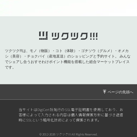
ツクツク!!!は、モノ（物販）・コト（体験）・ゴチソウ（グルメ）・オメカ
シ（美容）・チョクバイ（産地直送）のショッピングと予約サイト。
みんな
でシェアし合うおすそわけポイント機能を搭載した総合マーケットプレイス
です。
当サイトはDigiCert社発行のSSL電子証明書を使用しており、お
客様によって入力される内容は個人情報保護方針に基づき送信
時にSSLという暗号化技術によって保護されます。
© 2012-2026 ツクツク!!! All Rights Reserved.