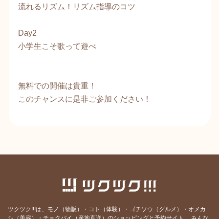
流れるリズム！リズム指導のコツ
​Day2
小学生こそ歌って遊べ
​​無料での開催は貴重！
​このチャンスに是非ご参加ください！
ツクツク!!!は、モノ（物販）・コト（体験）・ゴチソウ（グルメ）・オメカ
シ（美容）・チョクバイ（産地直送）のショッピングと予約サイト。
みんな