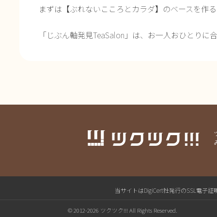
まずは【ぶれないこころとカラダ】のベースを作る
「じぶん軸発見TeaSalon」は、お一人おひとり
当サイトはDigiCert社発行のSS
© 2012-2026 ツクツク!!! All Rights Reserved.