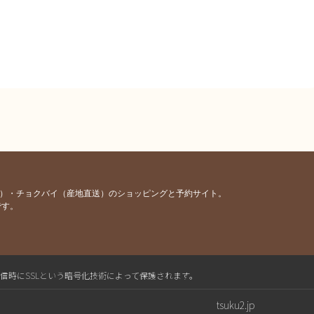
容）・チョクバイ（産地直送）のショッピングと予約サイト。
です。
送信時にSSLという暗号化技術によって保護されます。
tsuku2.jp