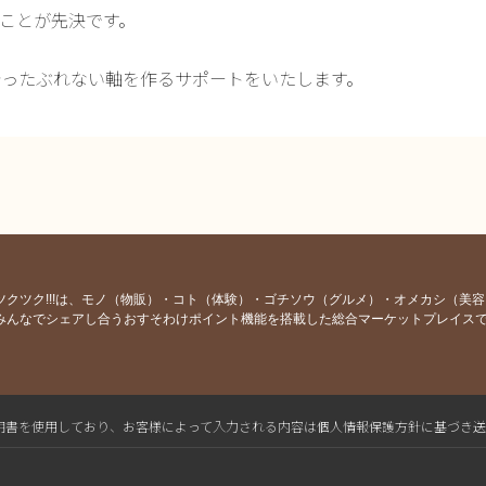
ことが先決です。
に合ったぶれない軸を作るサポートをいたします。
ツクツク!!!は、モノ（物販）・コト（体験）・ゴチソウ（グルメ）・オメカシ（美
みんなでシェアし合うおすそわけポイント機能を搭載した総合マーケットプレイス
L電子証明書を使用しており、お客様によって入力される内容は個人情報保護方針に基づき