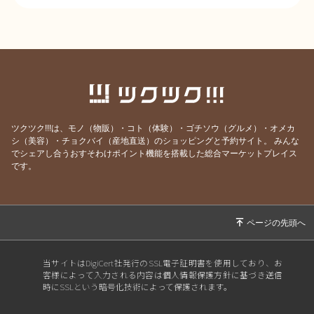
ツクツク!!!は、モノ（物販）・コト（体験）・ゴチソウ（グルメ）・オメカ
シ（美容）・チョクバイ（産地直送）のショッピングと予約サイト。
みんな
でシェアし合うおすそわけポイント機能を搭載した総合マーケットプレイス
です。
当サイトはDigiCert社発行のSSL電子証明書を使用しており、お
客様によって入力される内容は個人情報保護方針に基づき送信
時にSSLという暗号化技術によって保護されます。