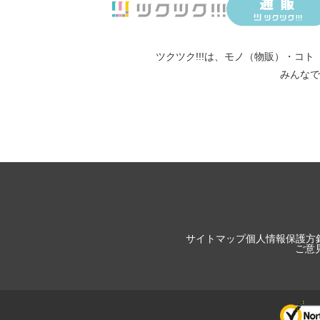
ツクツク!!!は、
モノ（物販）
・
コト
みんなで
サイトマップ
個人情報保護方
ご意