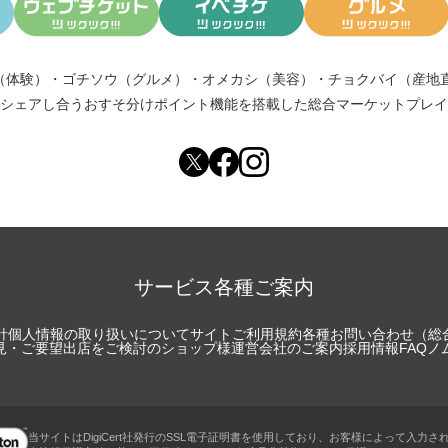
（体験）
・
ゴチソウ（グルメ）
・
オメカシ（美容）
・
チョクバイ（産地
シェアし合う
おすそ分けポイント機能
を搭載した総合マーケットプレイ
サービス各種ご案内
針
個人情報の取り扱いについて
サイトご利用規約
各種お問い合わせ（総
見・ご要望
出店をご検討のショップ様
運営会社のご案内
採用情報
FAQ
ノ
当サイトはDigiCert社発行のSSL電子証明書を使用しており、お客様によって入力さ