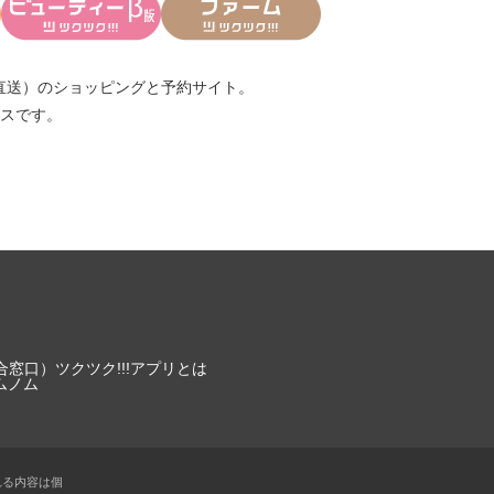
直送）
のショッピングと予約サイト。
スです。
合窓口）
ツクツク!!!アプリとは
ムノム
れる内容は個