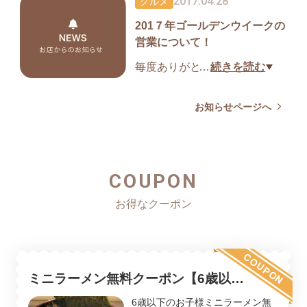
2017.04.28
グルメ
201７年ゴールデンウイークの
営業について！
毎度ありがとうございます、
…
続きを読む
醤道総本店です。
ゴールデンウイークは通常通
お知らせページへ
りの営業となります。
皆様のご来店心よりお待ちし
ておりますm(__)m
COUPON
COUPON
ミニラーメン無料クーポン【6歳以下
のお子様】
6歳以下のお子様ミニラーメン無