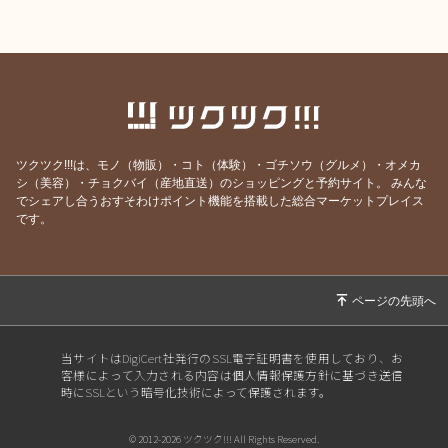
ツクツク!!!は、モノ（物販）・コト（体験）・ゴチソウ（グルメ）・オメカ
シ（美容）・チョクバイ（産地直送）のショッピングと予約サイト。
みんな
でシェアし合うおすそわけポイント機能を搭載した総合マーケットプレイス
です。
当サイトはDigiCert社発行のSSL電子証明書を使用しており、お
客様によって入力される内容は個人情報保護方針に基づき送信
時にSSLという暗号化技術によって保護されます。
© 2012-2026 ツクツク!!! All Rights Reserved.