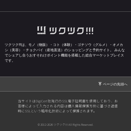
ツクツク!!!は、モノ（物販）・コト（体験）・ゴチソウ（グルメ）・オメカ
シ（美容）・チョクバイ（産地直送）のショッピングと予約サイト。
みんな
でシェアし合うおすそわけポイント機能を搭載した総合マーケットプレイス
です。
当サイトはDigiCert社発行のSSL電子証明書を使用しており、お
客様によって入力される内容は個人情報保護方針に基づき送信
時にSSLという暗号化技術によって保護されます。
© 2012-2026 ツクツク!!! All Rights Reserved.