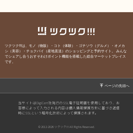
ツクツク!!!は、モノ（物販）・コト（体験）・ゴチソウ（グルメ）・オメカ
シ（美容）・チョクバイ（産地直送）のショッピングと予約サイト。
みんな
でシェアし合うおすそわけポイント機能を搭載した総合マーケットプレイス
です。
当サイトはDigiCert社発行のSSL電子証明書を使用しており、お
客様によって入力される内容は個人情報保護方針に基づき送信
時にSSLという暗号化技術によって保護されます。
© 2012-2026 ツクツク!!! All Rights Reserved.