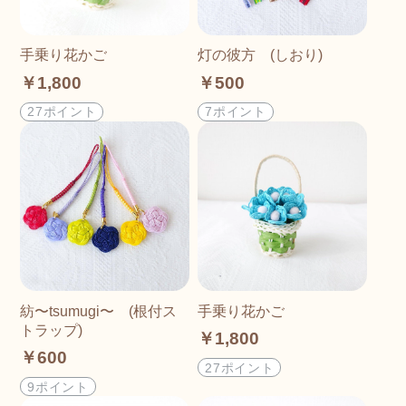
手乗り花かご
灯の彼方 (しおり)
￥1,800
￥500
27ポイント
7ポイント
紡〜tsumugi〜 (根付ス
手乗り花かご
トラップ)
￥1,800
￥600
27ポイント
9ポイント