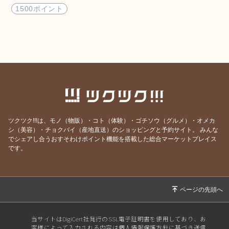
1500ポイント
ツクツク!!!は、モノ（物販）・コト（体験）・ゴチソウ（グルメ）・オメカ
シ（美容）・チョクバイ（産地直送）のショッピングと予約サイト。
みんな
でシェアし合うおすそわけポイント機能を搭載した総合マーケットプレイス
です。
当サイトはDigiCert社発行のSSL電子証明書を使用しており、お
客様によって入力される内容は個人情報保護方針に基づき送信