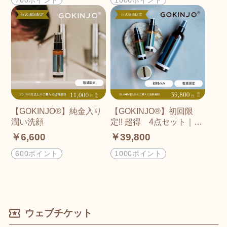
【GOKINJO®︎】純金入り
【GOKINJO®︎】初回限
潤い洗顔
定!! 超得 4点セット｜洗
顔・化粧水・美容液・ク
￥6,600
￥39,800
リーム
600ポイント
1000ポイント
ウェブチケット