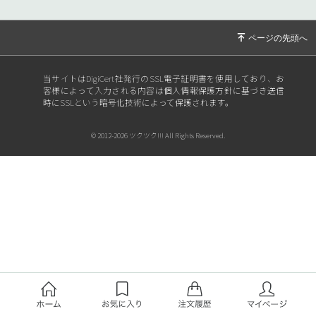
当サイトはDigiCert社発行のSSL電子証明書を使用しており、お
客様によって入力される内容は個人情報保護方針に基づき送信
時にSSLという暗号化技術によって保護されます。
© 2012-2026 ツクツク!!! All Rights Reserved.