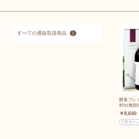
すべての通販取扱商品
1
酵素プレ
料91種類
￥8,640
130ポイ