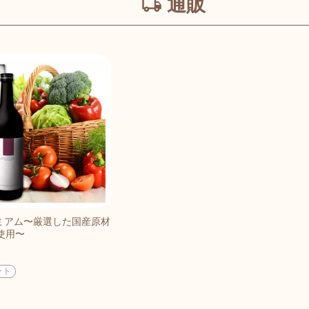
通販
ミアム〜厳選した国産原材
使用〜
ント