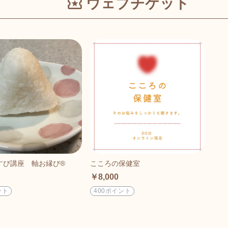
ウェブチケット
び講座 軸お縁び®︎
こころの保健室
￥8,000
ント
400ポイント