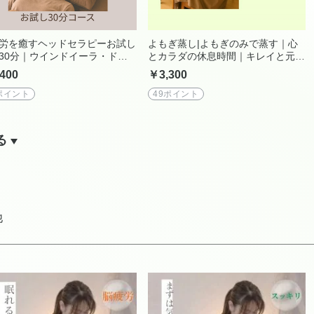
労を癒すヘッドセラピーお試し
よもぎ蒸し|よもぎのみで蒸す｜心
30分｜ウインドイーラ・ドラ
とカラダの休息時間｜キレイと元気
ッドスパ・ブルーヒーリング
のメンテナンス
400
￥3,300
ポイント
49ポイント
る
他