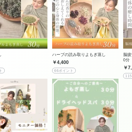
し
ハーブの読み取りよもぎ蒸し
脳疲
0分
￥4,400
￥7,
ト
66ポイント
11