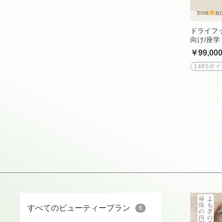
ドライフ
向け/座学
ーラフッ
￥99,00
1485ポ
すべてのビューティープラン
6