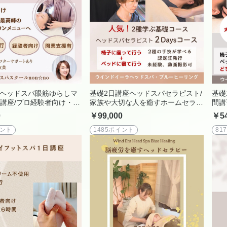
上級ヘッドスパ眼筋ゆらしマ
基礎2日講座ヘッドスパセラピスト/
基礎
日講座/プロ経験者向け・ウ
家族や大切な人を癒すホームセラピ
間講
ーラ最上級の手技/1日講
ストへ｜未経験OK｜ベッド＆椅子
家族
0
￥99,000
￥54
間・ベッド施術スタイル/サ
に座って行う手技両方を学ぶ
ペシャルメニュー導入に
イント
1485ポイント
81