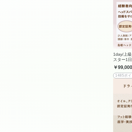
1day/
スター1
インドイ
￥99,00
座・6時
ロンのス
1485ポ