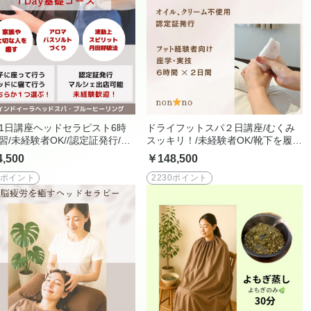
1日講座ヘッドセラピスト6時
ドライフットスパ２日講座/むくみ
習/未経験者OK//認定証発行/ご
スッキリ！/未経験者OK/靴下を履い
や大切な方へ/介護や看護に
たままOK/座学・実技12時間/ウイ
,500
￥148,500
ンドイーラフットリフレクソロジー
7ポイント
2230ポイント