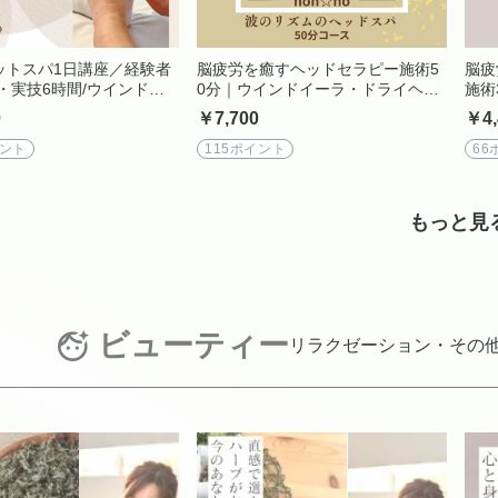
ットスパ1日講座／経験者
脳疲労を癒すヘッドセラピー施術5
脳疲
・実技6時間/ウインドイ
0分｜ウインドイーラ・ドライヘッ
施術
トリフレクソロジー
ドスパ・ブルーヒーリング
イヘ
0
￥7,700
￥4,
イント
115ポイント
66
もっと見
ビューティー
リラクゼーション・その