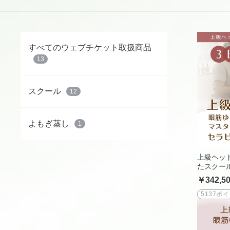
すべてのウェブチケット取扱商品
13
スクール
12
よもぎ蒸し
1
上級ヘッ
たスクー
と講師の
￥342,5
ドイーラ
ラクター3
5137ポ
を取って
性の自立