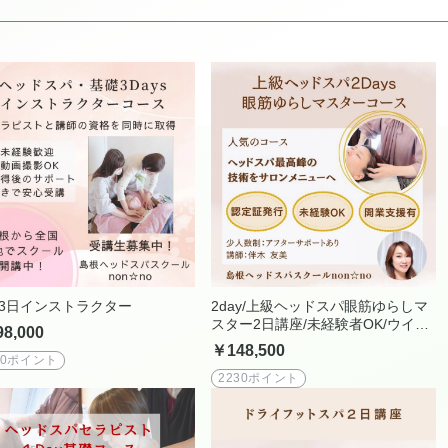
3日インストラクター
2day/上級ヘッドスパ眼筋ゆらしマ
スター2日講座/未経験者OK/ウイン
8,000
ドイーラ最上級手技/座学・実技12
￥148,500
時間/実技メイン講習
70ポイント
2230ポイント