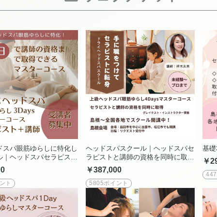
ドスパ眼筋ゆらしに特化し
ヘッドスパスクール｜ヘッドスパセ
基礎
ル｜ヘッドスパセラピスト
ラピストと講師の資格を同時に取得
￥29
資格を同時に取得｜ウイン
｜ウインドイーラグレイテスト・イ
00
￥387,000
マスターコース・インスト
ンストラクター4Daysコース｜最上
44
Daysコース｜講師の資格
級ヘッドスパ講師の資格を取ってサ
イント
5805ポイント
サロン＆スクール開業｜女
ロン＆スクール開業｜女性の自立＆
＆サロン経営サポート
サロン経営サポート