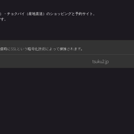
容）・チョクバイ（産地直送）のショッピングと予約サイト。
です。
送信時にSSLという暗号化技術によって保護されます。
tsuku2.jp