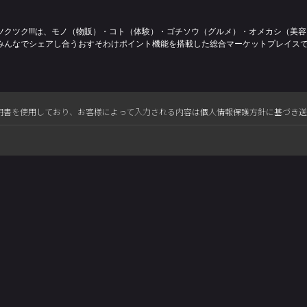
ツクツク!!!は、モノ（物販）・コト（体験）・ゴチソウ（グルメ）・オメカシ（美
みんなでシェアし合うおすそわけポイント機能を搭載した総合マーケットプレイス
L電子証明書を使用しており、お客様によって入力される内容は個人情報保護方針に基づき