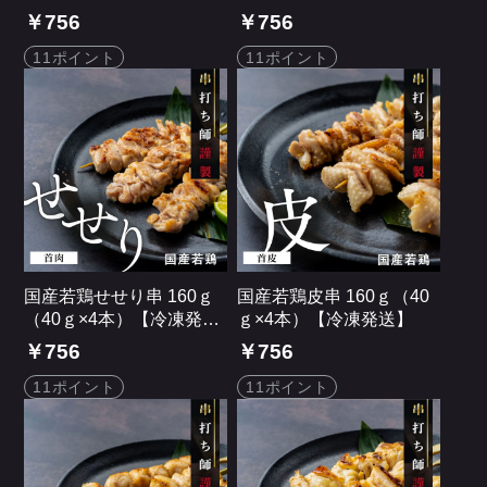
送】
送】
￥756
￥756
11ポイント
11ポイント
国産若鶏せせり串 160ｇ
国産若鶏皮串 160ｇ（40
（40ｇ×4本）【冷凍発
ｇ×4本）【冷凍発送】
送】
￥756
￥756
11ポイント
11ポイント