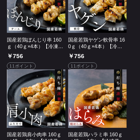
国産若鶏ぼんじり串 160
国産若鶏ヤゲン軟骨串 16
ｇ（40ｇ×4本）【冷凍発
0ｇ（40ｇ×4本）【冷凍
送】
発送】
￥756
￥756
11ポイント
11ポイント
国産若鶏肩小肉串 160ｇ
国産若鶏ハラミ串 160ｇ