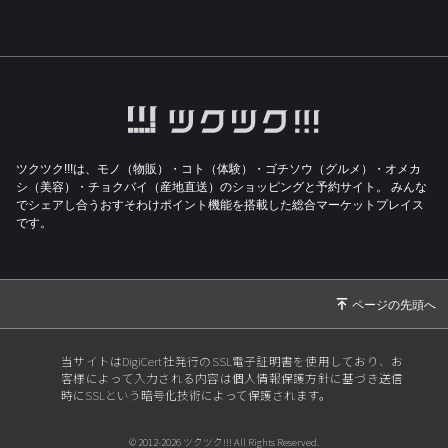
ツクツク!!!は、モノ（物販）・コト（体験）・ゴチソウ（グルメ）・オメカ
シ（美容）・チョクバイ（産地直送）のショッピングと予約サイト。
みんな
でシェアし合うおすそわけポイント機能を搭載した総合マーケットプレイス
です。
当サイトはDigiCert社発行のSSL電子証明書を使用しており、お
客様によって入力される内容は個人情報保護方針に基づき送信
時にSSLという暗号化技術によって保護されます。
© 2012-2026 ツクツク!!! All Rights Reserved.