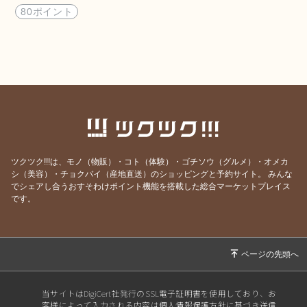
容液
80ポイント
ツクツク!!!は、モノ（物販）・コト（体験）・ゴチソウ（グルメ）・オメカ
シ（美容）・チョクバイ（産地直送）のショッピングと予約サイト。
みんな
でシェアし合うおすそわけポイント機能を搭載した総合マーケットプレイス
です。
当サイトはDigiCert社発行のSSL電子証明書を使用しており、お
客様によって入力される内容は個人情報保護方針に基づき送信