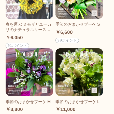
春を運ぶ ミモザとユーカ
季節のおまかせブーケ S
リのナチュラルリース
￥6,600
（直径20〜25cm）
￥6,050
99ポイント
91ポイント
季節のおまかせブーケ M
季節のおまかせブーケ L
￥8,800
￥11,000