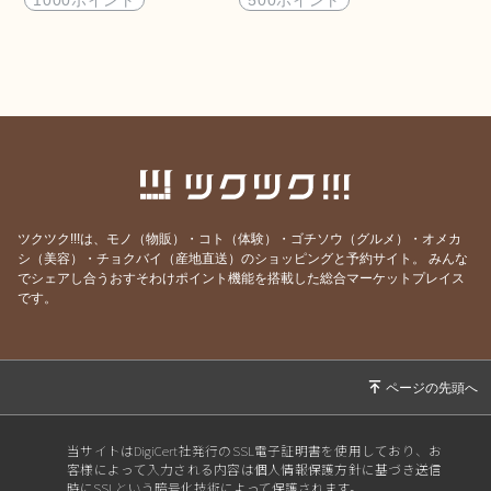
ツクツク!!!は、モノ（物販）・コト（体験）・ゴチソウ（グルメ）・オメカ
シ（美容）・チョクバイ（産地直送）のショッピングと予約サイト。
みんな
でシェアし合うおすそわけポイント機能を搭載した総合マーケットプレイス
です。
当サイトはDigiCert社発行のSSL電子証明書を使用しており、お
客様によって入力される内容は個人情報保護方針に基づき送信
時にSSLという暗号化技術によって保護されます。