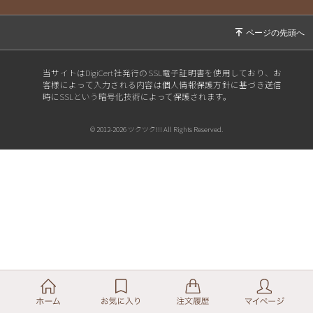
当サイトはDigiCert社発行のSSL電子証明書を使用しており、お
客様によって入力される内容は個人情報保護方針に基づき送信
時にSSLという暗号化技術によって保護されます。
© 2012-2026 ツクツク!!! All Rights Reserved.