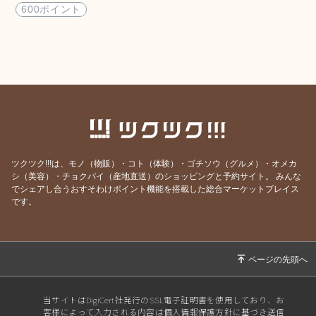
600ポイント
ツクツク!!!は、モノ（物販）・コト（体験）・ゴチソウ（グルメ）・オメカ
シ（美容）・チョクバイ（産地直送）のショッピングと予約サイト。
みんな
でシェアし合うおすそわけポイント機能を搭載した総合マーケットプレイス
です。
当サイトはDigiCert社発行のSSL電子証明書を使用しており、お
客様によって入力される内容は個人情報保護方針に基づき送信