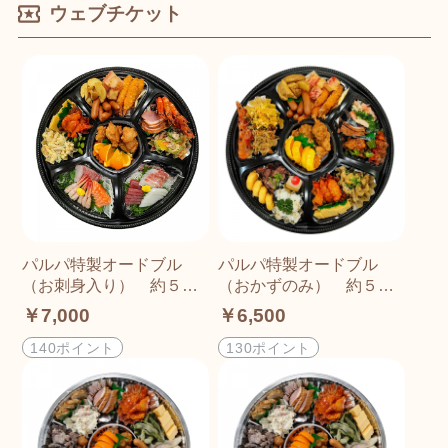
ウェブチケット
パルパ特製オードブル
パルパ特製オードブル
（お刺身入り） 約５～
（おかずのみ） 約５～
６人前 ＜店頭受け渡し
６人前 ＜店頭受け渡し
￥7,000
￥6,500
商品です＞
商品です＞
140ポイント
130ポイント