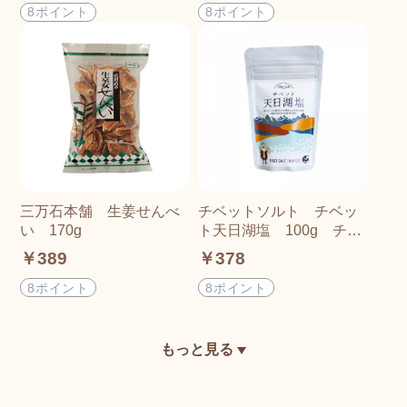
8ポイント
8ポイント
三万石本舗 生姜せんべ
チベットソルト チベッ
い 170g
ト天日湖塩 100g チャ
ック付き
￥389
￥378
8ポイント
8ポイント
もっと見る