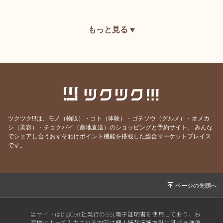
もっと見る
ツクツク!!!は、モノ（物販）・コト（体験）・ゴチソウ（グルメ）・オメカ
シ（美容）・チョクバイ（産地直送）のショッピングと予約サイト。
みんな
でシェアし合うおすそわけポイント機能を搭載した総合マーケットプレイス
です。
当サイトはDigiCert社発行のSSL電子証明書を使用しており、お
客様によって入力される内容は個人情報保護方針に基づき送信