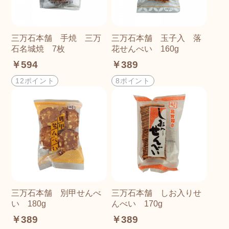
三万石本舗 手焼 三万
三万石本舗 玉子入 落
石名城焼 7枚
花せんべい 160g
￥594
￥389
12ポイント
8ポイント
三万石本舗 別甲せんべ
三万石本舗 しお入りせ
い 180g
んべい 170g
￥389
￥389