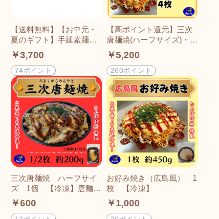
【送料無料】【お中元・
【高ポイント還元】三次
夏のギフト】手延素麺
唐麺焼(ハーフサイズ)・広
揖保乃糸 特級古（ひ
島風お好み焼きセット
￥3,700
￥5,200
ね） KT-30A 50g×15
【冷凍】辛口カープソー
束
ス・オタフクお好みソー
74ポイント
260ポイント
ス小袋30g付き
三次唐麺焼 ハーフサイ
お好み焼き（広島風） 1
ズ 1個 【冷凍】唐麺・
枚 【冷凍】
辛口カープソース使用
￥600
￥1,000
12ポイント
20ポイント