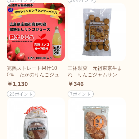
完熟ストレート果汁10
三祐製菓 元祖東京生ま
0％ たかのりんごジュー
れ りんごジャムサン
ス 1000ml
ド 150g
￥1,130
￥346
23ポイント
7ポイント